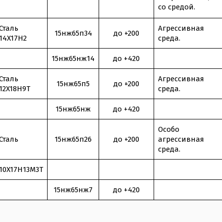
со средой.
Сталь
Агрессивная
15нж65п34
до +200
14X17H2
среда.
15нж65нж14
до +420
Сталь
Агрессивная
15нж65п5
до +200
12X18H9T
среда.
15нж65нж
до +420
Особо
Сталь
15нж65п26
до +200
агрессивная
среда.
10X17H13M3T
15нж65нж7
до +420