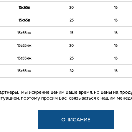
15с65п
20
16
15с65п
25
16
15с65нж
15
16
15с65нж
20
16
15с65нж
25
16
15с65нж
32
16
ы, мы искренне ценим Ваше время, но цены на продук
итуацией, поэтому просим Вас связываться с нашим мене