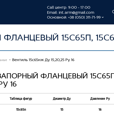
Call центр: 9:00 - 17:00
Email:
int.arm@gmail.com
Основной: +38 (050) 311-71-99
ФЛАНЦЕВЫЙ 15С65П, 15С65
Вентиль 15с65нж Ду 15,20,25 Ру 16
льные
ЗАПОРНЫЙ ФЛАНЦЕВЫЙ 15С65П
PУ 16
Таблица фигур
Диаметр Ду
Давление Ру
15с65п
15
16