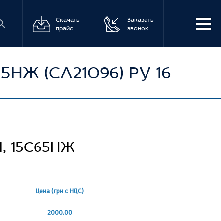
Скачать
Заказать
прайс
звонок
НЖ (СА21096) PУ 16
, 15С65НЖ
Цена (грн с НДС)
2000.00