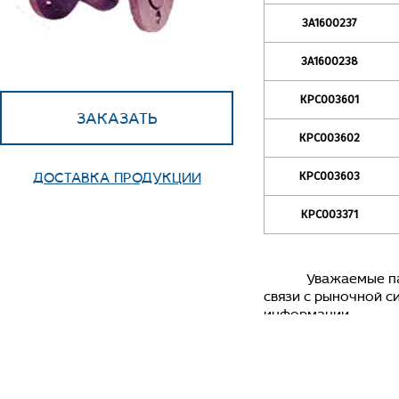
ЗА1600237
ЗА1600238
КРС003601
ЗАКАЗАТЬ
КРС003602
ДОСТАВКА ПРОДУКЦИИ
КРС003603
КРС003371
Уважаемые партнер
связи с рыночной с
информации.