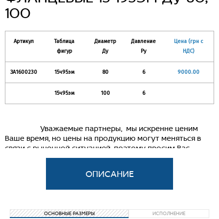
100
Артикул
Таблица
Диаметр
Давление
Цена (грн с
фигур
Ду
Ру
НДС)
ЗА1600230
15ч95эм
80
6
9000.00
15ч95эм
100
6
Уважаемые партнеры, мы искренне ценим
Ваше время, но цены на продукцию могут меняться в
связи с рыночной ситуацией, поэтому просим Вас
связываться с нашим менеджером для уточнения
информации.
Вентили (клапаны) диафрагмовые эмалированные
фланцевые 15ч95эм
Применяются на трубопроводах для кислой
ОСНОВНЫЕ РАЗМЕРЫ
ИСПОЛНЕНИЕ
нейтральной среды рабочей температурой от - 15 до +