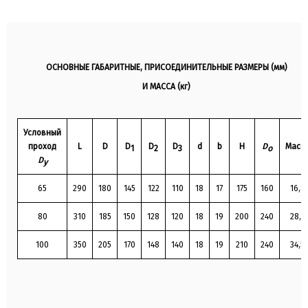
100°С вентили типа: (15ч95эм, 15ч95эмЭ, 15ч95эмТ);
На трубопроводах с жидкой агрессивной средой
(органические и неорганические кислоты, растворы
солей, щелочи (
Н≤11) и фармацевтические препараты)
р
рабочей температурой от – 15 до +120°С вентили типа:
ОСНОВНЫЕ ГАБАРИТНЫЕ, ПРИСОЕДИНИТЕЛЬНЫЕ РАЗМЕРЫ (мм)
(15ч95эм1, 15ч95эм1Э, 15ч95эм1Т)
И МАССА (кг)
Условный
проход
L
D
D
D
D
d
b
H
D
Масс
1
2
3
o
D
у
65
290
180
145
122
110
18
17
175
160
16,8
80
310
185
150
128
120
18
19
200
240
28,5
100
350
205
170
148
140
18
19
210
240
34,5