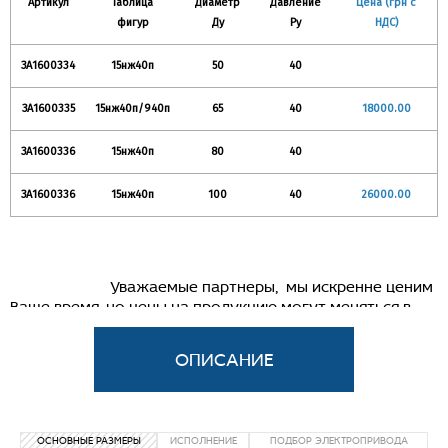
Артикул
Таблица
Диаметр
Давление
Цена (грн с
фигур
Ду
Ру
НДС)
ЗА1600334
15нж40п
50
40
ЗА1600335
15нж40п/940п
65
40
18000.00
ЗА1600336
15нж40п
80
40
ЗА1600336
15нж40п
100
40
26000.00
Уважаемые партнеры, мы искренне ценим
Ваше время, но цены на продукцию могут меняться в
связи с рыночной ситуацией, поэтому просим Вас
связываться с нашим менеджером для уточнения
информац
Клапан запорный сильфонный нержавеющий
фланцевый
15нж40п, 15нж940п
ОСНОВНЫЕ РАЗМЕРЫ
ИСПОЛНЕНИЕ
ПОДБОР ЭЛЕКТРОПРИВОДА