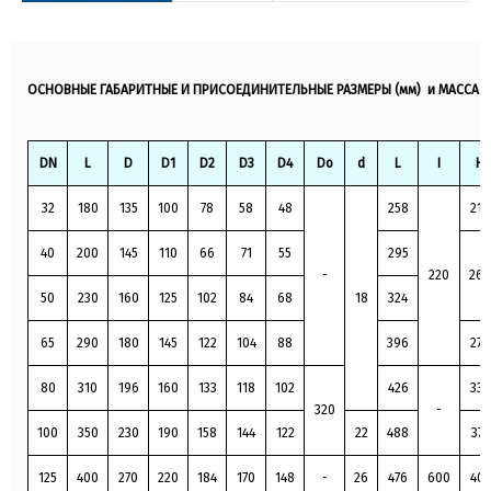
Применяется для хладона с содержанием масел, Тр от
-100 до +150 °С (15нж40п), Тр до 200 °С (15нж40п,
15нж940п).
ОСНОВНЫЕ ГАБАРИТНЫЕ И ПРИСОЕДИНИТЕЛЬНЫЕ РАЗМЕРЫ (мм) и МАССА (к
DN
L
D
D1
D2
D3
D4
Do
d
L
I
H
32
180
135
100
78
58
48
258
210
40
200
145
110
66
71
55
295
-
220
260
50
230
160
125
102
84
68
18
324
65
290
180
145
122
104
88
396
270
80
310
196
160
133
118
102
426
335
320
-
100
350
230
190
158
144
122
22
488
375
125
400
270
220
184
170
148
-
26
476
600
405