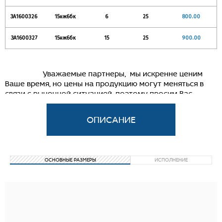
ЗА1600326
15нж6бк
6
25
800.00
ЗА1600327
15нж6бк
15
25
900.00
Уважаемые партнеры, мы искренне ценим
Ваше время, но цены на продукцию могут меняться в
связи с рыночной ситуацией, поэтому просим Вас
связываться с нашим менеджером для уточнения
информации.
Вентиль
запорный нержавеющий муфтовый
15нж6бк
Применяются на трубопроводах для агрессивных сред
ОСНОВНЫЕ РАЗМЕРЫ
ИСПОЛНЕНИЕ
рабочей температурой до 300°С.
Ру
40
Р пр
60
Р
при 300°С
32