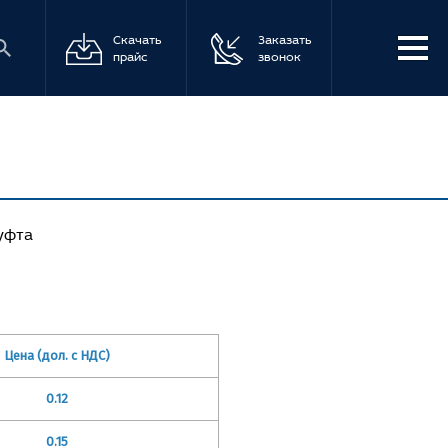
Скачать
Заказать
прайс
звонок
уфта
Цена (дол. с НДС)
0.12
0.15