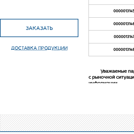
000001314
000001314
ЗАКАЗАТЬ
000001314
ДОСТАВКА ПРОДУКЦИИ
000001314
Уважаемые партнер
с рыночной ситуаци
информации.
Равнопроходой
раструбной сварки.