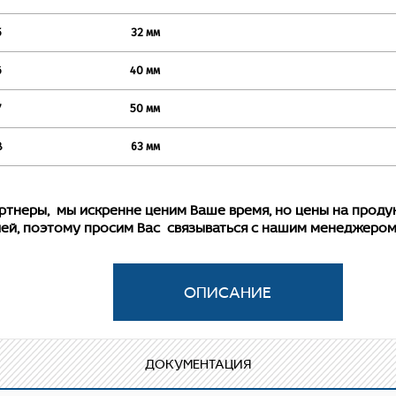
5
32 мм
6
40 мм
7
50 мм
8
63 мм
ы, мы искренне ценим Ваше время, но цены на продукц
ей, поэтому просим Вас связываться с нашим менеджером
 полипропиленовый фитинг для соединения труб из поли
ДОКУМЕНТАЦИЯ