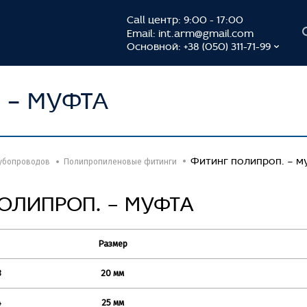
Call центр: 9:00 - 17:00
Email:
int.arm@gmail.com
Основной: +38 (050) 311-71-99
 – МУФТА
Фитинг полипроп. – м
убопроводов
Полипропиленовые фитинги
ОЛИПРОП. – МУФТА
Размер
3
20 мм
4
25 мм