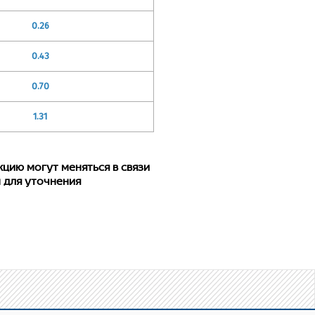
0.26
0.43
0.70
1.31
ию могут меняться в связи
 для уточнения
пропилена методом