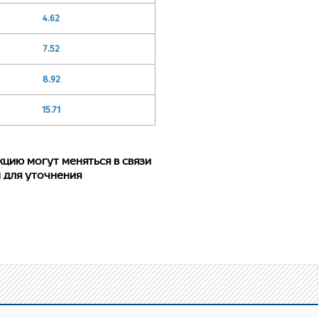
4.62
7.52
8.92
15.71
ию могут меняться в связи
 для уточнения
убы и компонента
 трубная по ГОСТу 6357.