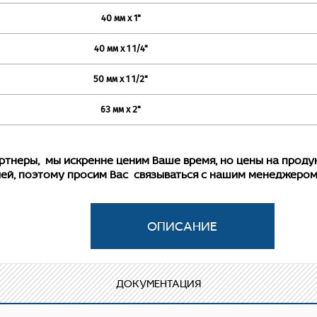
40 мм х 1"
40 мм х 1 1/4"
50 мм х 1 1/2"
63 мм х 2"
ы, мы искренне ценим Ваше время, но цены на продукц
ей, поэтому просим Вас связываться с нашим менеджером
опиленовый фитинг для соединения полипропиленовой тр
 с резьбовым подключением. Резьба фитинга – внутренняя
ок закладной детали под гаечный ключ.
ДОКУМЕНТАЦИЯ