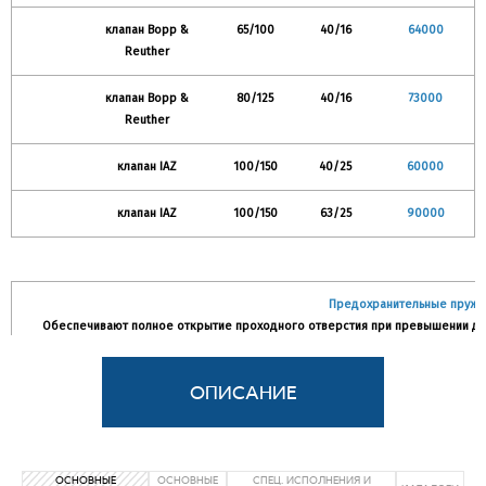
клапан Bopp &
65/100
40/16
64000
Reuther
клапан Bopp &
80/125
40/16
73000
Reuther
клапан IAZ
100/150
40/25
60000
клапан IAZ
100/150
63/25
90000
Предохранительные пружи
Обеспечивают полное открытие проходного отверстия при превышении давле
давление срабатывания 0,2 бар.
Максимальное значение подпора 15 %. При применении разгрузочного сильфон
ОСНОВНЫЕ
ОСНОВНЫЕ
СПЕЦ. ИСПОЛНЕНИЯ И