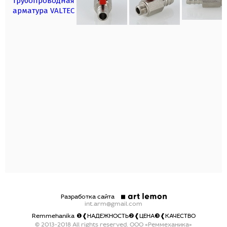
трубопроводная
арматура VALTEC
Разработка сайта
int.arm@gmail.com
Remmehanika
❶❰НАДЕЖНОСТЬ❷❰ЦЕНА❸❰КАЧЕСТВО
© 2013-2018 All rights reserved. ООО «Реммеханика»