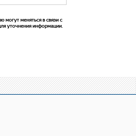
 могут меняться в связи с
для уточнения информации.
егченной» серии:
с. циклов. Оснащен
 внутренняя/внутренняя. Не
 систем, в которых могут