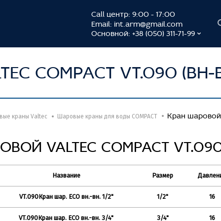
Call центр: 9:00 - 17:00
Email:
int.arm@gmail.com
Основной: +38 (050) 311-71-99
EC COMPACT VT.090 (ВН-
Кран шаровой 
ые краны Valtec
Шаровые краны для воды COMPACT
ОВОЙ VALTEC COMPACT VT.090 
Название
Размер
Давлен
VT.090Кран шар. ECO вн.-вн. 1/2"
1/2"
16
VT.090Кран шар. ECO вн.-вн. 3/4"
3/4"
16