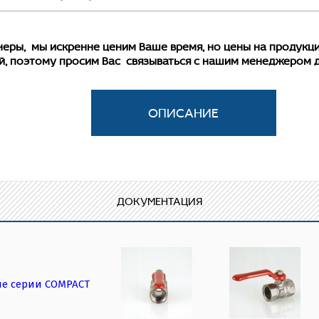
ы, мы искренне ценим Ваше время, но цены на продукцию
й, поэтому просим Вас связываться с нашим менеджером 
 к российским условиям эксплуатации шаровой кран «обл
да, неремонтопригодный, с минимальным ресурсом в 4 ты
ной рукояткой флажкового типа. Резьба присоединений –
новке на стояках, магистральных трубопроводах и участках
щие усилия, передаваемые на корпус крана.
ДОКУМЕНТАЦИЯ
е серии COMPACT