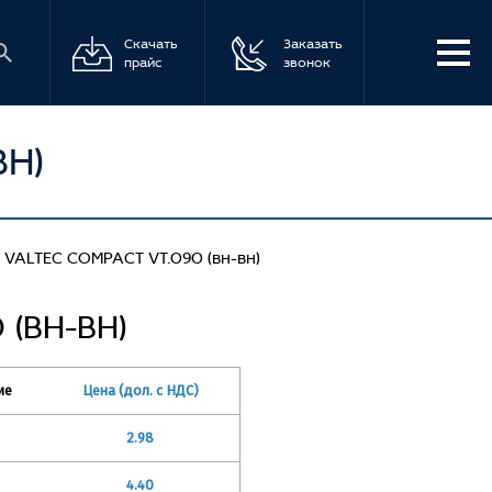
Скачать
Заказать
прайс
звонок
ВН)
VALTEC COMPACT VT.090 (вн-вн)
(ВН-ВН)
ие
Цена (дол. с НДС)
2.98
4.40