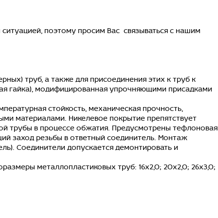
ситуацией, поэтому просим Вас связываться с нашим
ых) труб, а также для присоединения этих к труб к
дная гайка), модифицированная упрочняющими присадками
пературная стойкость, механическая прочность,
ыми материалами. Никелевое покрытие препятствует
лой трубы в процессе обжатия. Предусмотрены тефлоновая
щий заход резьбы в ответный соединитель. Монтаж
ль). Соединители допускается демонтировать и
азмеры металлопластиковых труб: 16х2,0; 20х2,0; 26х3,0;