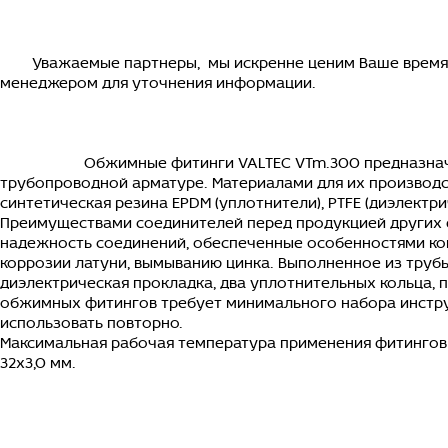
Уважаемые партнеры, мы искренне ценим Ваше время, но
менеджером для уточнения информации.
Обжимные фитинги VALTEC VTm.300 предназначе
трубопроводной арматуре. Материалами для их производс
синтетическая резина EPDM (уплотнители), PTFE (диэлектри
Преимуществами соединителей перед продукцией других ф
надежность соединений, обеспеченные особенностями кон
коррозии латуни, вымыванию цинка. Выполненное из труб
диэлектрическая прокладка, два уплотнительных кольца, 
обжимных фитингов требует минимального набора инстру
использовать повторно.
Максимальная рабочая температура применения фитингов – 
32х3,0 мм.