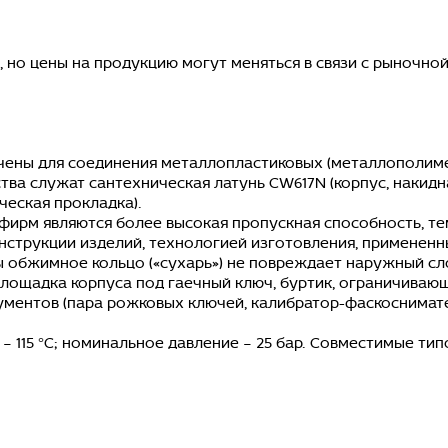
 цены на продукцию могут меняться в связи с рыночной 
ны для соединения металлопластиковых (металлополимерн
тва служат сантехническая латунь CW617N (корпус, наки
ческая прокладка).
ирм являются более высокая пропускная способность, тем
струкции изделий, технологией изготовления, примененн
ы обжимное кольцо («сухарь») не повреждает наружный с
площадка корпуса под гаечный ключ, буртик, ограничиваю
ментов (пара рожковых ключей, калибратор-фаскоснимате
115 °С; номинальное давление – 25 бар. Совместимые типор