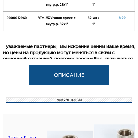
внутр.р. 26x1"
1"
0000012960
VTm.252Уголок пресс с
32 мм х
8.99
внутр.р. 32x1"
1"
Уважаемые партнеры, мы искренне ценим Ваше время,
но цены на продукцию могут меняться в связи с
рыночной ситуацией, поэтому просим Вас связываться
с нашим менеджером для уточнения информации.
Угловой пресс-фитинг для подсоединения к
металлопластиковым трубам (металлополимерные
трубы) или трубам из сшитого полиэтилена компонента
системы с резьбовым подключением. Резьба фитинга –
ДОКУМЕНТАЦИЯ
внутренняя трубная по ГОСТу 6357.
Паспорт: Пресс-