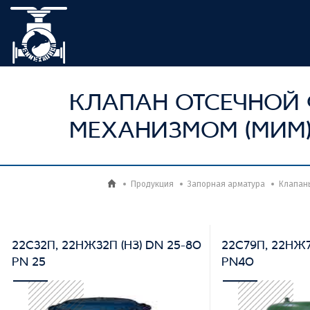
КЛАПАН ОТСЕЧНОЙ
МЕХАНИЗМОМ (МИМ
Продукция
Запорная арматура
Клапан
22С32П, 22НЖ32П (НЗ) DN 25-80
22С79П, 22НЖ7
PN 25
PN40