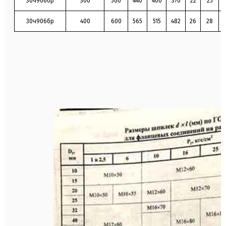
30ч906бр
300
500
440
400
370
22
25
Р
1,5 (15)
пр
30ч906бр
400
600
565
515
482
26
28