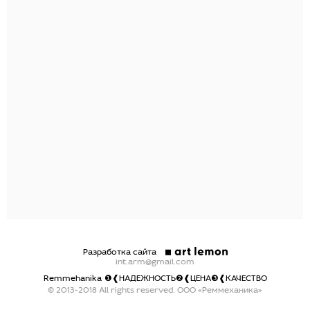
Разработка сайта
int.arm@gmail.com
Remmehanika
❶❰НАДЕЖНОСТЬ❷❰ЦЕНА❸❰КАЧЕСТВО
© 2013-2018 All rights reserved. ООО «Реммеханика»