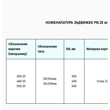
Пробное Р
3,8 (38)
пр
Рабочее Р
2,0 (20)
р
НОМЕНКЛАТУРА ЗАДВИЖЕК PN 25 кгс
Обозначение
Обозначение
изделия
DN, мм
Материал корпу
типа
(типоразмер)
300-25
300
30с564нж
400-25
400
Сталь 20
30с599нж
500-25
500