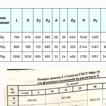
производства 20кг. Из соображений надежности корпусы 
нены с цилиндрическими, шаровыми или эллиптическими с
дства изготовлены с плоскими стенками.
ное
 параллельные с невыдвижным шпинделем фланцевые 30
L
D
D
D
d
n
D
H
H
1
2
0
1
чение
бопроводах для воды рабо­чей температурой до 120°С.
2
Давление в кгс/см
7бр
700
670
620
585
26
20
640
1540
1205
7бр
800
780
725
685
30
20
320
2144
1467
8
1
7бр
1000
1010
950
905
33
24
400
2755
1957
1