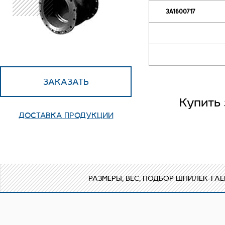
ЗА1600717
ЗАКАЗАТЬ
Купить
ДОСТАВКА ПРОДУКЦИИ
Уважаемые партне
в связи с рыночной
информации.
Для наших клиент
30ч6бр
производств
РАЗМЕРЫ, ВЕС, ПОДБОР ШПИЛЕК-ГАЕ
ремонтировать.Осно
из серого чугуна ма
уплотнительные кол
чугуна,полученного
несколько раз и вес