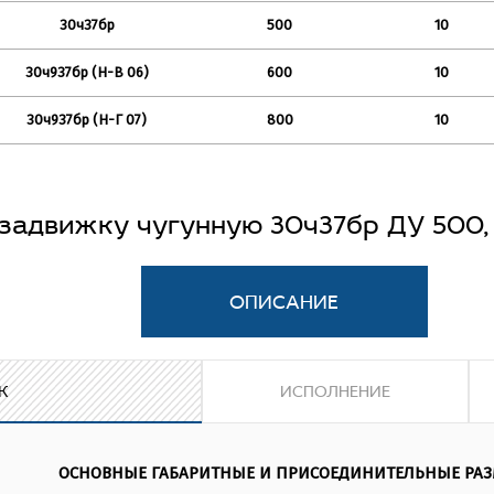
30ч37бр
500
10
30ч937бр (Н-В 06)
600
10
30ч937бр (Н-Г 07)
800
10
 задвижку чугунную 30ч37бр ДУ 500,
ры, мы искренне ценим Ваше время, но цены на
чугунн
 ситуацией, поэтому просим Вас связываться с нашим мен
ов мы предоставляем самую качественную продукцию
за
а Украина, Россия. Она имеет большой запас прочности и
К
ИСПОЛНЕНИЕ
вные детали - корпус , крышка, клин, диск такой задвижк
рки СЧ 18 с толщиной стенки от 8 ( Ду 50) до 16 мм ( Ду 500
ьца из латуни ЛЦ38Мц2С2, в то время как аналог Китайско
 не путем отливки, а спеченного из порошка, из-за чего 
ОСНОВНЫЕ ГАБАРИТНЫЕ И ПРИСОЕДИНИТЕЛЬНЫЕ РАЗ
, к примеру: задвижка 100х10 Украинского или Российского