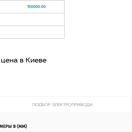
150000.00
 цена в Киеве
ые задвижки
могут меняться
еджером для уточнения
движка чугунная
 надежности, ее можно
ПОДБОР ЭЛЕКТРОПРИВОДА
и изготовлены путем отливки
), шпиндель из стали 20Х13,
го производства из
сокращается срок службы в
МЕРЫ В (ММ)
 производства весит 38кг, а